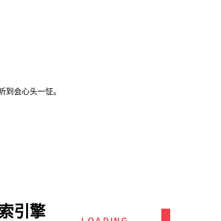
听到会心头一怔。
搜索引擎
LOADING...