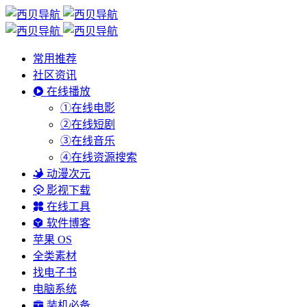
常用推荐
社区资讯
在线播放
①在线电影
②在线短剧
③在线音乐
④在线资源搜索
动漫次元
影视下载
在线工具
软件博客
苹果 OS
全类素材
找电子书
电脑系统
装机必备