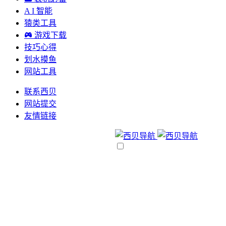
A I 智能
猿类工具
游戏下载
技巧心得
划水摸鱼
网站工具
联系西贝
网站提交
友情链接