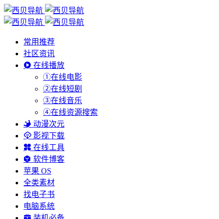
常用推荐
社区资讯
在线播放
①在线电影
②在线短剧
③在线音乐
④在线资源搜索
动漫次元
影视下载
在线工具
软件博客
苹果 OS
全类素材
找电子书
电脑系统
装机必备