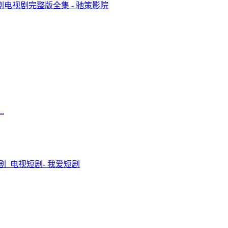
电视剧完整版全集 - 驰策影院
.
剧_电视短剧- 我爱短剧