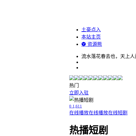
土豪点入
本站主页
资源熊
流水落花春去也，天上人
热门
立即入驻
0
1,611
在线播放
在线播放
在线短剧
热播短剧