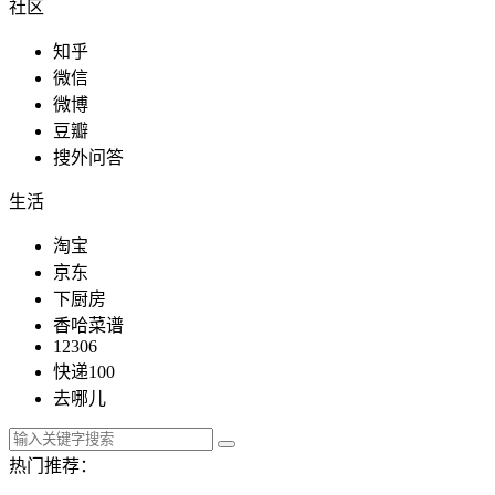
社区
知乎
微信
微博
豆瓣
搜外问答
生活
淘宝
京东
下厨房
香哈菜谱
12306
快递100
去哪儿
热门推荐：