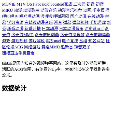
MOVIE
MTV
OST
vocaloid
vocaloid家族
二次元
初音
初音
MIKU
动漫
动漫歌曲
动漫音乐
动漫音乐推荐
动画
千本樱
哔
哩哔哩
哔哩哔哩动画
哔哩哔哩弹幕网
国产动漫
在线动漫
字
幕
学习资源
宫崎骏动漫音乐
巡音
弹幕
弹幕视频
手机游戏
新
番
新番动漫
新番吐槽
日本动漫
日本动漫音乐
治愈系mad
洛
天依
洛天依MMD
洛天依原创曲
洛天依投食歌
洛天依翻唱曲
游戏
游戏视频
游戏解说
燃系mad
电子竞技
番组
知名网站
社
区论坛ACG
网络游戏
舞蹈MMD
追新番
镜音双子
链接直达
手机查看
bilibili是国内知名的视频弹幕网站，这里有及时的动漫新番，
活跃的ACG氛围，有创意的Up主。大家可以在这里找到许多
欢乐。
数据统计