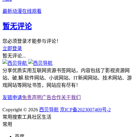
最新动漫在线观看
暂无评论
您必须登录才能参与评论！
立即登录
暂无评论...
分享优质实用互联网资源书签网站，内容包括了影视资源网
站、破.解.软件网站、小说网站、IT新闻网站、技术网站、游
戏网站等网址书签，网站应有尽有！
友链申请
免责声明
广告合作
关于我们
Copyright © 2026
西贝导航
京ICP备2023007469号-2
常用
搜索
工具
社区
生活
常用
百度