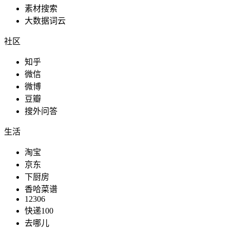
素材搜索
大数据词云
社区
知乎
微信
微博
豆瓣
搜外问答
生活
淘宝
京东
下厨房
香哈菜谱
12306
快递100
去哪儿