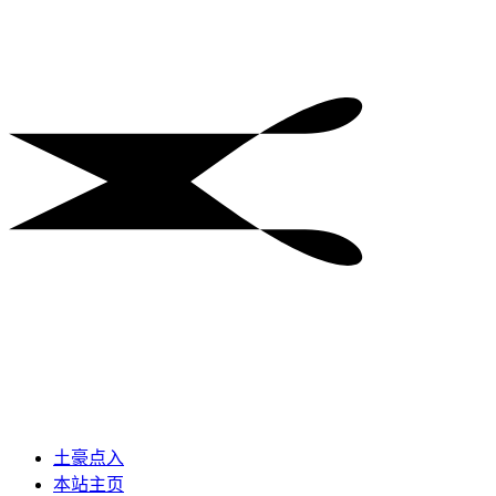
土豪点入
本站主页