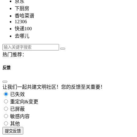
京东
下厨房
香哈菜谱
12306
快递100
去哪儿
热门推荐：
反馈
让我们一起共建文明社区！您的反馈至关重要！
已失效
重定向&变更
已屏蔽
敏感内容
其他
提交反馈