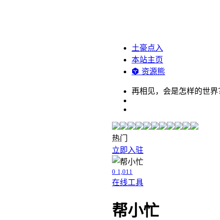
土豪点入
本站主页
资源熊
再相见，会是怎样的世界
热门
立即入驻
0
1,011
在线工具
帮小忙