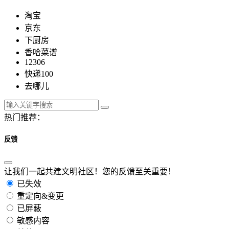
淘宝
京东
下厨房
香哈菜谱
12306
快递100
去哪儿
热门推荐：
反馈
让我们一起共建文明社区！您的反馈至关重要！
已失效
重定向&变更
已屏蔽
敏感内容