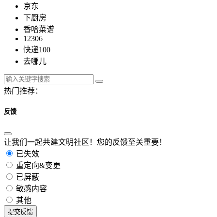
京东
下厨房
香哈菜谱
12306
快递100
去哪儿
热门推荐：
反馈
让我们一起共建文明社区！您的反馈至关重要！
已失效
重定向&变更
已屏蔽
敏感内容
其他
提交反馈