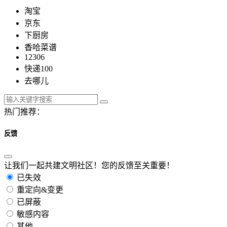
淘宝
京东
下厨房
香哈菜谱
12306
快递100
去哪儿
热门推荐：
反馈
让我们一起共建文明社区！您的反馈至关重要！
已失效
重定向&变更
已屏蔽
敏感内容
其他