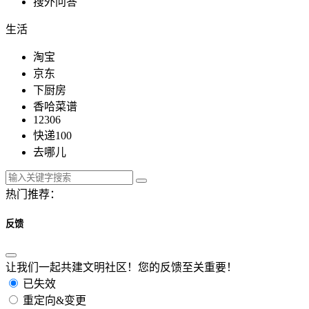
搜外问答
生活
淘宝
京东
下厨房
香哈菜谱
12306
快递100
去哪儿
热门推荐：
反馈
让我们一起共建文明社区！您的反馈至关重要！
已失效
重定向&变更