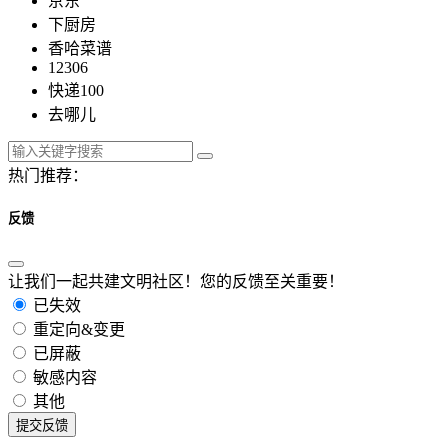
京东
下厨房
香哈菜谱
12306
快递100
去哪儿
热门推荐：
反馈
让我们一起共建文明社区！您的反馈至关重要！
已失效
重定向&变更
已屏蔽
敏感内容
其他
提交反馈