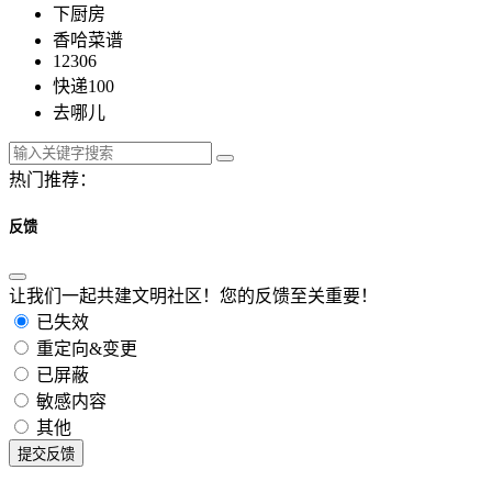
下厨房
香哈菜谱
12306
快递100
去哪儿
热门推荐：
反馈
让我们一起共建文明社区！您的反馈至关重要！
已失效
重定向&变更
已屏蔽
敏感内容
其他
提交反馈