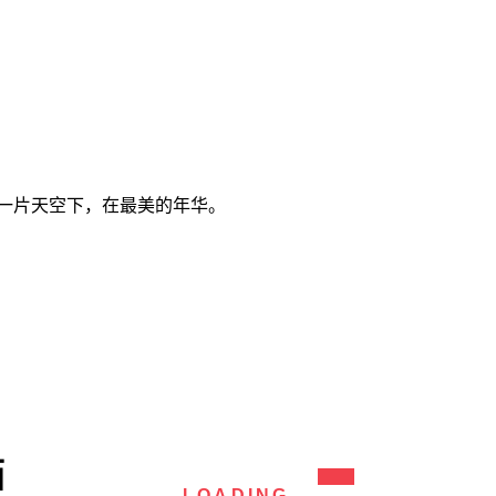
一片天空下，在最美的年华。
箱
LOADING...