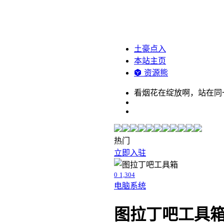
土豪点入
本站主页
资源熊
看烟花在绽放啊，站在同
热门
立即入驻
0
1,304
电脑系统
图拉丁吧工具