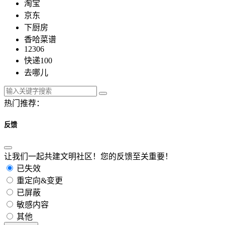
淘宝
京东
下厨房
香哈菜谱
12306
快递100
去哪儿
热门推荐：
反馈
让我们一起共建文明社区！您的反馈至关重要！
已失效
重定向&变更
已屏蔽
敏感内容
其他