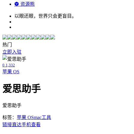
资源熊
以眼还眼，世界只会更盲目。
热门
立即入驻
0
1,332
苹果 OS
爱思助手
爱思助手
标签：
苹果 OS
mac工具
链接直达
手机查看