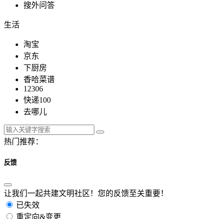
搜外问答
生活
淘宝
京东
下厨房
香哈菜谱
12306
快递100
去哪儿
热门推荐：
反馈
让我们一起共建文明社区！您的反馈至关重要！
已失效
重定向&变更