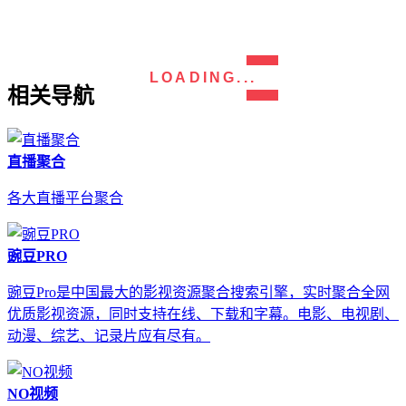
LOADING...
相关导航
直播聚合
各大直播平台聚合
豌豆PRO
豌豆Pro是中国最大的影视资源聚合搜索引擎，实时聚合全网
优质影视资源，同时支持在线、下载和字幕。电影、电视剧、
动漫、综艺、记录片应有尽有。
NO视频