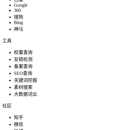
Google
360
搜狗
Bing
神马
工具
权重查询
友链检测
备案查询
SEO查询
关键词挖掘
素材搜索
大数据词云
社区
知乎
微信