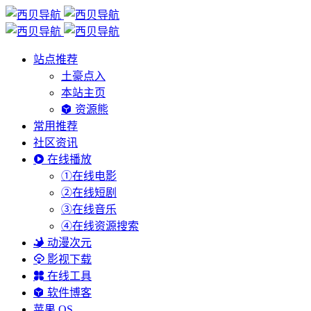
站点推荐
土豪点入
本站主页
资源熊
常用推荐
社区资讯
在线播放
①在线电影
②在线短剧
③在线音乐
④在线资源搜索
动漫次元
影视下载
在线工具
软件博客
苹果 OS