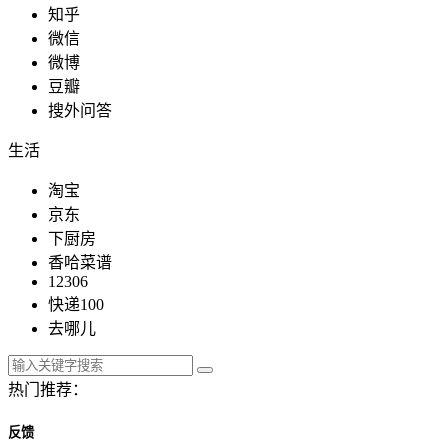
知乎
微信
微博
豆瓣
搜外问答
生活
淘宝
京东
下厨房
香哈菜谱
12306
快递100
去哪儿
热门推荐：
反馈