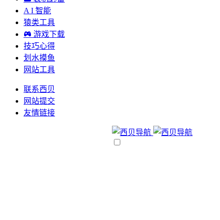
A I 智能
猿类工具
游戏下载
技巧心得
划水摸鱼
网站工具
联系西贝
网站提交
友情链接