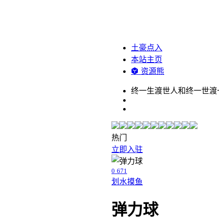
土豪点入
本站主页
资源熊
终一生渡世人和终一世渡
热门
立即入驻
0
671
划水摸鱼
弹力球