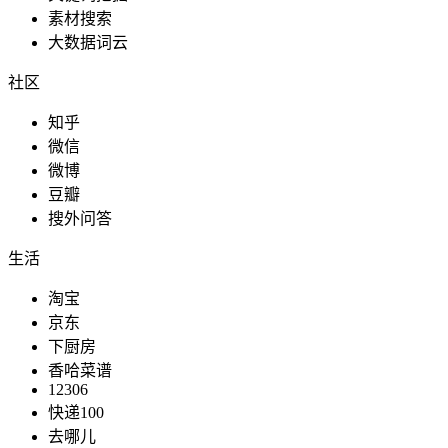
素材搜索
大数据词云
社区
知乎
微信
微博
豆瓣
搜外问答
生活
淘宝
京东
下厨房
香哈菜谱
12306
快递100
去哪儿