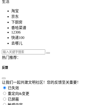
生活
淘宝
京东
下厨房
香哈菜谱
12306
快递100
去哪儿
热门推荐：
反馈
让我们一起共建文明社区！您的反馈至关重要！
已失效
重定向&变更
已屏蔽
敏感内容