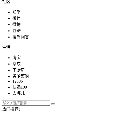
社区
知乎
微信
微博
豆瓣
搜外问答
生活
淘宝
京东
下厨房
香哈菜谱
12306
快递100
去哪儿
热门推荐：