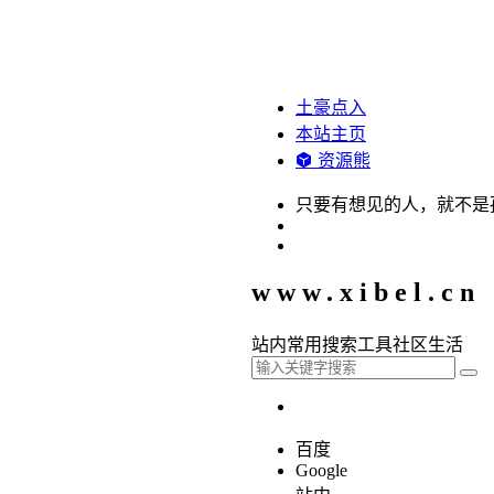
土豪点入
本站主页
资源熊
只要有想见的人，就不是
www.xibel.cn
站内
常用
搜索
工具
社区
生活
百度
Google