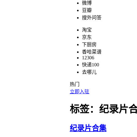
微博
豆瓣
搜外问答
淘宝
京东
下厨房
香哈菜谱
12306
快递100
去哪儿
热门
立即入驻
标签：纪录片
纪录片合集