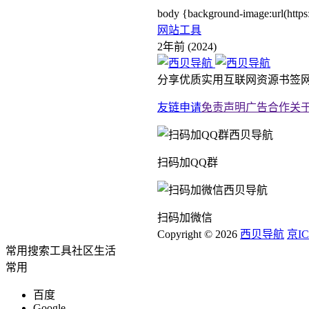
body {background-image:url(ht
网站工具
2年前 (2024)
分享优质实用互联网资源书签网
友链申请
免责声明
广告合作
关
扫码加QQ群
扫码加微信
Copyright © 2026
西贝导航
京IC
常用
搜索
工具
社区
生活
常用
百度
Google