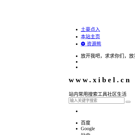
土豪点入
本站主页
资源熊
放开我吧，求求你们，放
www.xibel.cn
站内
常用
搜索
工具
社区
生活
百度
Google