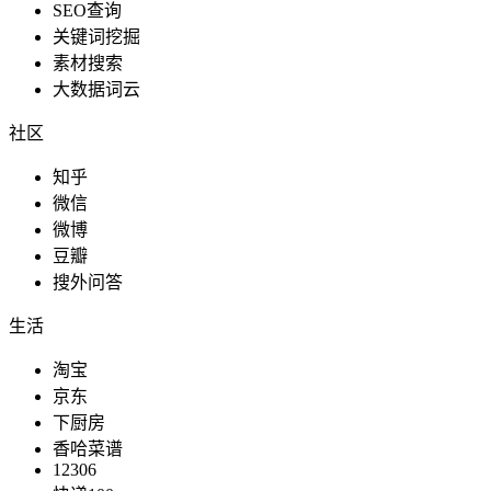
SEO查询
关键词挖掘
素材搜索
大数据词云
社区
知乎
微信
微博
豆瓣
搜外问答
生活
淘宝
京东
下厨房
香哈菜谱
12306