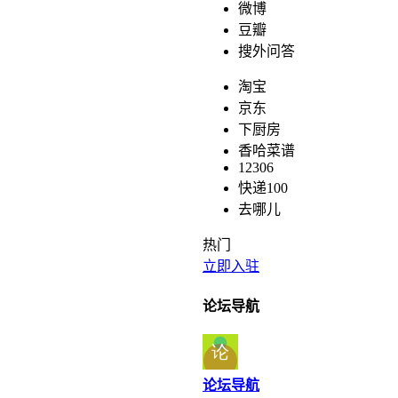
微博
豆瓣
搜外问答
淘宝
京东
下厨房
香哈菜谱
12306
快递100
去哪儿
热门
立即入驻
论坛导航
论坛导航