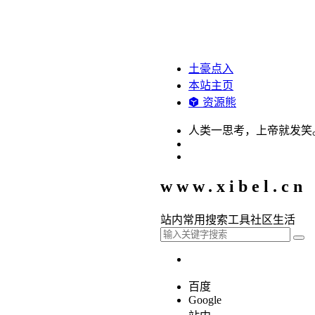
土豪点入
本站主页
资源熊
人类一思考，上帝就发笑
www.xibel.cn
站内
常用
搜索
工具
社区
生活
百度
Google