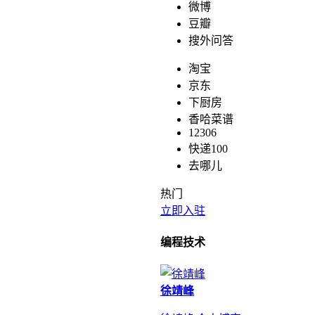
微博
豆瓣
搜外问答
淘宝
京东
下厨房
香哈菜谱
12306
快递100
去哪儿
热门
立即入驻
编程技术
徐靖峰