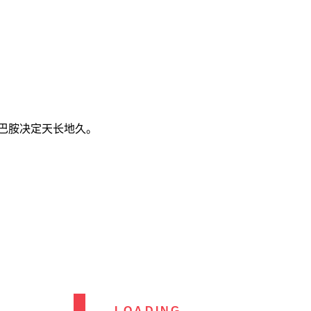
巴胺决定天长地久。
LOADING...