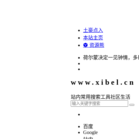
土豪点入
本站主页
资源熊
荷尔蒙决定一见钟情，多
www.xibel.cn
站内
常用
搜索
工具
社区
生活
百度
Google