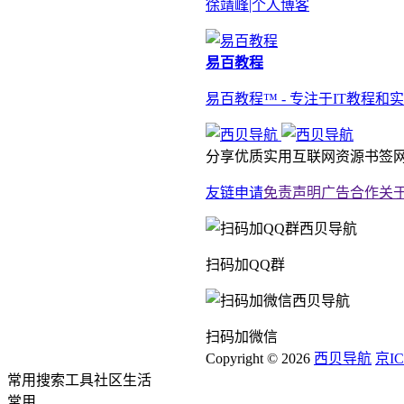
徐靖峰|个人博客
易百教程
易百教程™ - 专注于IT教程和
分享优质实用互联网资源书签网
友链申请
免责声明
广告合作
关
扫码加QQ群
扫码加微信
Copyright © 2026
西贝导航
京IC
常用
搜索
工具
社区
生活
常用